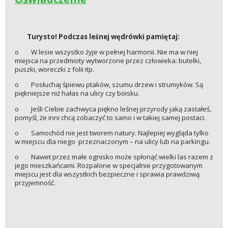
Turysto! Podczas leśnej wędrówki pamiętaj:
o W lesie wszystko żyje w pełnej harmonii. Nie ma w niej
miejsca na przedmioty wytworzone przez człowieka: butelki,
puszki, woreczki z folii itp.
o Posłuchaj śpiewu ptaków, szumu drzew i strumyków. Są
piękniejsze niż hałas na ulicy czy boisku.
o Jeśli Ciebie zachwyca piękno leśnej przyrody jaką zastałeś,
pomyśl, że inni chcą zobaczyć to samo i w takiej samej postaci.
o Samochód nie jest tworem natury. Najlepiej wygląda tylko
w miejscu dla niego przeznaczonym – na ulicy lub na parkingu.
o Nawet przez małe ognisko może spłonąć wielki las razem z
jego mieszkańcami. Rozpalone w specjalnie przygotowanym
miejscu jest dla wszystkich bezpieczne i sprawia prawdziwą
przyjemność.