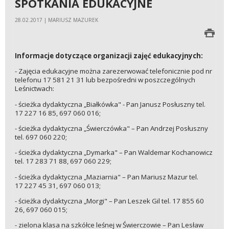
SPOTKANIA EDUKACYJNE
28.02.2017 | MARIUSZ MAZUREK
Informacje dotyczące organizacji zajęć edukacyjnych:
- Zajęcia edukacyjne można zarezerwować telefonicznie pod nr
telefonu 17 581 21 31 lub bezpośredni w poszczególnych
Leśnictwach:
- ścieżka dydaktyczna „Białkówka" - Pan Janusz Posłuszny tel.
17 227 16 85, 697 060 016;
- ścieżka dydaktyczna „Świerczówka" – Pan Andrzej Posłuszny
tel. 697 060 220;
- ścieżka dydaktyczna „Dymarka" – Pan Waldemar Kochanowicz
tel. 17 283 71 88, 697 060 229;
- ścieżka dydaktyczna „Maziarnia" – Pan Mariusz Mazur tel.
17 227 45 31, 697 060 013;
- ścieżka dydaktyczna „Morgi" – Pan Leszek Gil tel. 17 855 60
26, 697 060 015;
- zielona klasa na szkółce leśnej w Świerczowie – Pan Lesław