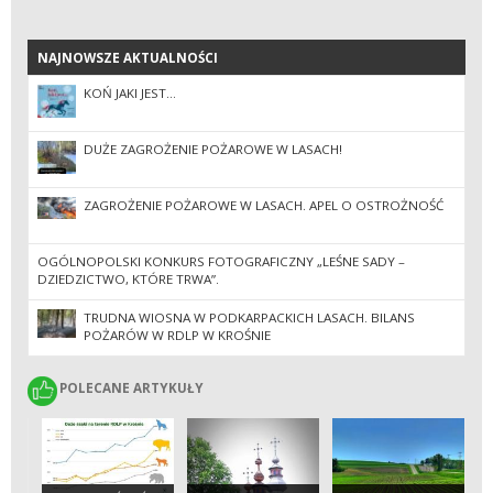
NAJNOWSZE AKTUALNOŚCI
NAJNOWSZE AKTUALNOŚCI
KOŃ JAKI JEST…
DUŻE ZAGROŻENIE POŻAROWE W LASACH!
ZAGROŻENIE POŻAROWE W LASACH. APEL O OSTROŻNOŚĆ
OGÓLNOPOLSKI KONKURS FOTOGRAFICZNY „LEŚNE SADY –
DZIEDZICTWO, KTÓRE TRWA”.
TRUDNA WIOSNA W PODKARPACKICH LASACH. BILANS
POŻARÓW W RDLP W KROŚNIE
POLECANE ARTYKUŁY
POLECANE ARTYKUŁY