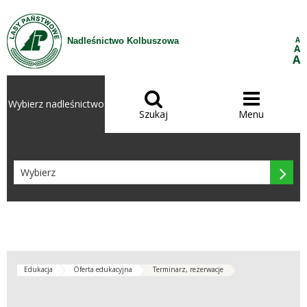
Przejdź do treści
A
Nadleśnictwo Kolbuszowa
A
A


Wybierz nadleśnictwo
Szukaj
Menu

Edukacja
Oferta edukacyjna
Terminarz, rezerwacje