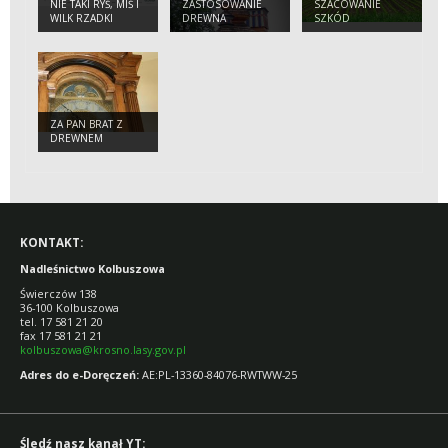
NIE TAKI RYŚ, MIŚ I
ZASTOSOWANIE
SZACOWANIE
WILK RZADKI
DREWNA
SZKÓD
ŁOWIECKICH
ZA PAN BRAT Z
DREWNEM
KONTAKT:
Nadleśnictwo Kolbuszowa
Świerczów 138
36-100 Kolbuszowa
tel. 17 581 21 20
fax 17 581 21 21
kolbuszowa@krosno.lasy.gov.pl
Adres do e-Doręczeń:
AE:PL-13360-84076-RWTWW-25
Śledź nasz kanał YT: