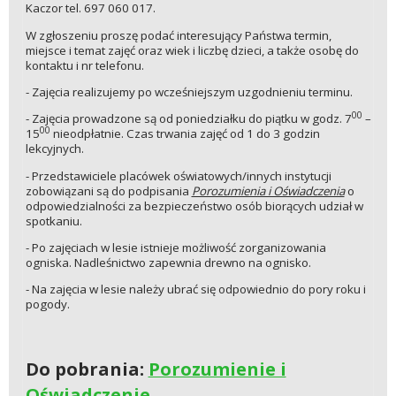
Kaczor tel. 697 060 017.
W zgłoszeniu proszę podać interesujący Państwa termin,
miejsce i temat zajęć oraz wiek i liczbę dzieci, a także osobę do
kontaktu i nr telefonu.
- Zajęcia realizujemy po wcześniejszym uzgodnieniu terminu.
00
- Zajęcia prowadzone są od poniedziałku do piątku w godz. 7
–
00
15
nieodpłatnie. Czas trwania zajęć od 1 do 3 godzin
lekcyjnych.
- Przedstawiciele placówek oświatowych/innych instytucji
zobowiązani są do podpisania
Porozumienia i Oświadczenia
o
odpowiedzialności za bezpieczeństwo osób biorących udział w
spotkaniu.
- Po zajęciach w lesie istnieje możliwość zorganizowania
ogniska. Nadleśnictwo zapewnia drewno na ognisko.
- Na zajęcia w lesie należy ubrać się odpowiednio do pory roku i
pogody.
Do pobrania:
Porozumienie i
Oświadczenie